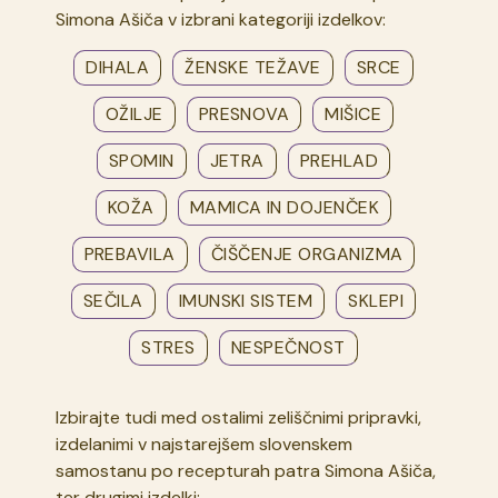
Simona Ašiča v izbrani kategoriji izdelkov:
DIHALA
ŽENSKE TEŽAVE
SRCE
OŽILJE
PRESNOVA
MIŠICE
SPOMIN
JETRA
PREHLAD
KOŽA
MAMICA IN DOJENČEK
PREBAVILA
ČIŠČENJE ORGANIZMA
SEČILA
IMUNSKI SISTEM
SKLEPI
STRES
NESPEČNOST
Izbirajte tudi med ostalimi zeliščnimi pripravki,
izdelanimi v najstarejšem slovenskem
samostanu po recepturah patra Simona Ašiča,
ter drugimi izdelki: