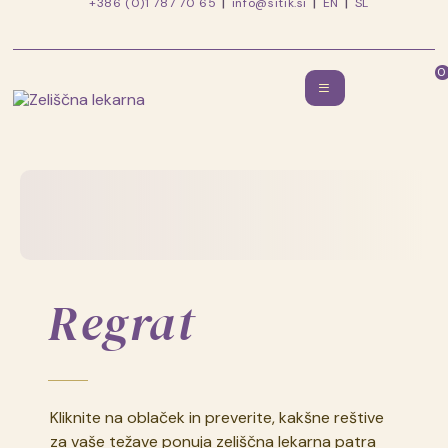
+386 (0)1 787 70 65
info@sitik.si
EN
SL
0
Zeliščna
lekarna
Skip
to
patra
content
Simona
Ašiča
Regrat
Kliknite na oblaček in preverite, kakšne reštive
za vaše težave ponuja zeliščna lekarna patra