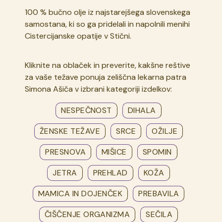
100 % bučno olje iz najstarejšega slovenskega
samostana, ki so ga pridelali in napolnili menihi
Cistercijanske opatije v Stični.
Kliknite na oblaček in preverite, kakšne reštive
za vaše težave ponuja zeliščna lekarna patra
Simona Ašiča v izbrani kategoriji izdelkov:
NESPEČNOST
DIHALA
ŽENSKE TEŽAVE
SRCE
OŽILJE
PRESNOVA
MIŠICE
SPOMIN
JETRA
PREHLAD
KOŽA
MAMICA IN DOJENČEK
PREBAVILA
ČIŠČENJE ORGANIZMA
SEČILA