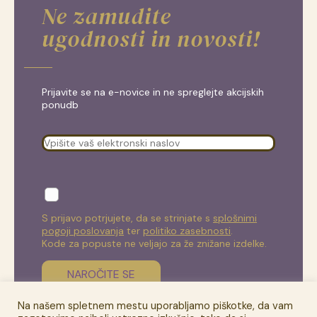
Ne zamudite
ugodnosti in novosti!
Prijavite se na e-novice in ne spreglejte akcijskih
ponudb
S prijavo potrjujete, da se strinjate s
splošnimi
pogoji poslovanja
ter
politiko zasebnosti
.
Kode za popuste ne veljajo za že znižane izdelke.
Na našem spletnem mestu uporabljamo piškotke, da vam