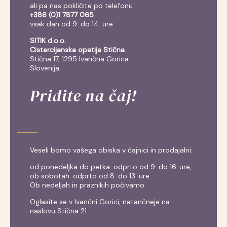
ali pa nas pokličite po telefonu
+386 (0)1 7877 065
vsak dan od 9. do 14. ure
SITIK d.o.o.
Cistercijanska opatija Stična
Stična 17, 1295 Ivančna Gorica
Slovenija
Pridite na čaj!
Veseli bomo vašega obiska v čajnici in prodajalni:
od ponedeljka do petka: odprto od 9. do 16. ure,
ob sobotah: odprto od 8. do 13. ure.
Ob nedeljah in praznikih počivamo.
Oglasite se v Ivančni Gorici, natančneje na
naslovu Stična 21.