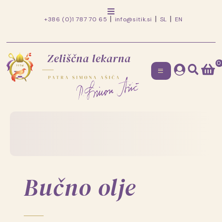
+386 (0)1 787 70 65
info@sitik.si
SL
EN
0
Zeliščna
lekarna
Skip
to
patra
content
Simona
Ašiča
Bučno olje