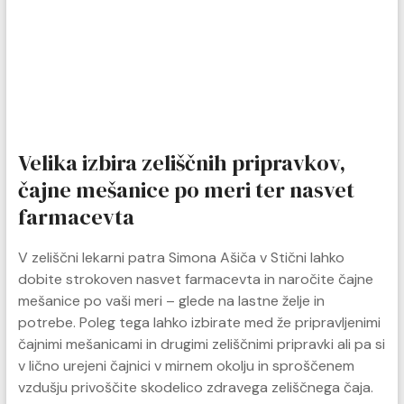
Velika izbira zeliščnih pripravkov,
čajne mešanice po meri ter nasvet
farmacevta
V zeliščni lekarni patra Simona Ašiča v Stični lahko
dobite strokoven nasvet farmacevta in naročite čajne
mešanice po vaši meri – glede na lastne želje in
potrebe. Poleg tega lahko izbirate med že pripravljenimi
čajnimi mešanicami in drugimi zeliščnimi pripravki ali pa si
v lično urejeni čajnici v mirnem okolju in sproščenem
vzdušju privoščite skodelico zdravega zeliščnega čaja.