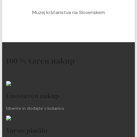
Muzej krščanstva na Slovenskem
100 % varen nakup
Enostaven nakup
Izberite in dodajte v košarico
Varno plačilo