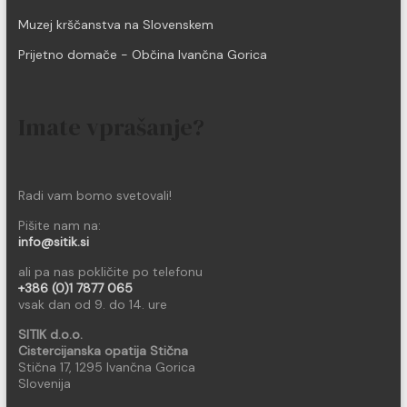
Muzej krščanstva na Slovenskem
Prijetno domače - Občina Ivančna Gorica
Imate vprašanje?
Radi vam bomo svetovali!
Pišite nam na:
info@sitik.si
ali pa nas pokličite po telefonu
+386 (0)1 7877 065
vsak dan od 9. do 14. ure
SITIK d.o.o.
Cistercijanska opatija Stična
Stična 17, 1295 Ivančna Gorica
Slovenija