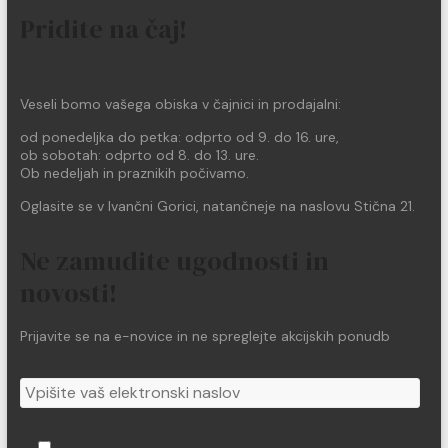
Pridite na čaj!
Veseli bomo vašega obiska v čajnici in prodajalni:
od ponedeljka do petka: odprto od 9. do 16. ure,
ob sobotah: odprto od 8. do 13. ure.
Ob nedeljah in praznikih počivamo.
Oglasite se v Ivančni Gorici, natančneje na naslovu Stična 21.
Ne zamudite ugodnosti in
novosti!
Prijavite se na e-novice in ne spreglejte akcijskih ponudb