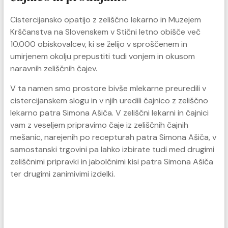
Cistercijansko opatijo z zeliščno lekarno in Muzejem
Krščanstva na Slovenskem v Stični letno obišče več
10.000 obiskovalcev, ki se želijo v sproščenem in
umirjenem okolju prepustiti tudi vonjem in okusom
naravnih zeliščnih čajev.
V ta namen smo prostore bivše mlekarne preuredili v
cistercijanskem slogu in v njih uredili čajnico z zeliščno
lekarno patra Simona Ašiča. V zeliščni lekarni in čajnici
vam z veseljem pripravimo čaje iz zeliščnih čajnih
mešanic, narejenih po recepturah patra Simona Ašiča, v
samostanski trgovini pa lahko izbirate tudi med drugimi
zeliščnimi pripravki in jabolčnimi kisi patra Simona Ašiča
ter drugimi zanimivimi izdelki.