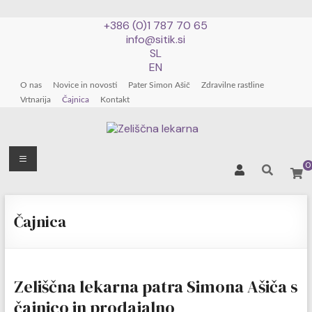
+386 (0)1 787 70 65
info@sitik.si
SL
EN
O nas
Novice in novosti
Pater Simon Ašič
Zdravilne rastline
Vrtnarija
Čajnica
Kontakt
Zeliščna
Meni
0
lekarna
Skip
patra
to
Čajnica
Simona
content
Ašiča
Zeliščna lekarna patra Simona Ašiča s
čajnico in prodajalno