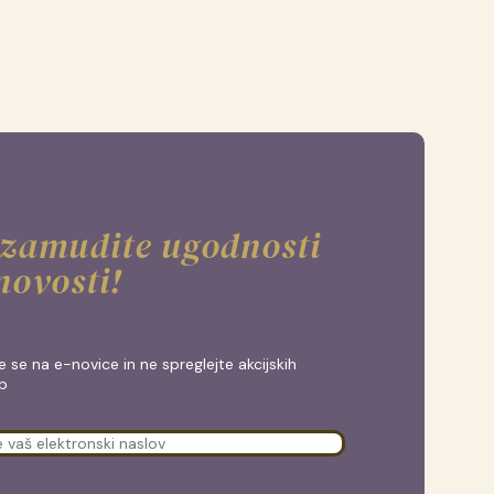
 zamudite ugodnosti
novosti!
te se na e-novice in ne spreglejte akcijskih
b