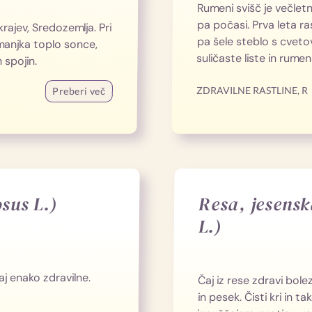
Rumeni svišč je večletna
pa počasi. Prva leta ras
krajev, Sredozemlja. Pri
pa šele steblo s cveto
 manjka toplo sonce,
suličaste liste in rume
 spojin.
ZDRAVILNE RASTLINE
,
R
Preberi več
sus L.)
Resa, jesensk
L.)
aj enako zdravilne.
Čaj iz rese zdravi bole
in pesek. Čisti kri in