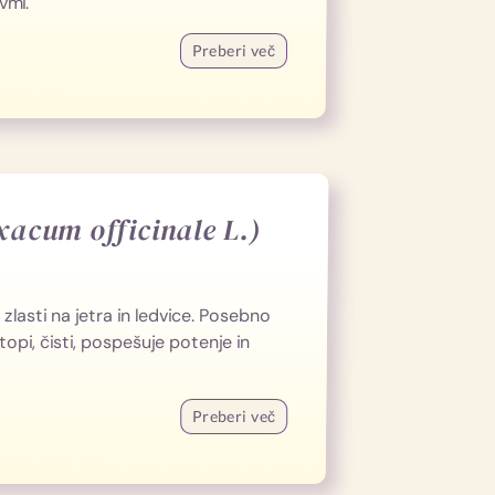
vmi.
Preberi več
acum officinale L.)
 zlasti na jetra in ledvice. Posebno
 topi, čisti, pospešuje potenje in
Preberi več