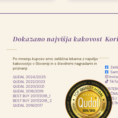
Dokazano najvišja kakovost
Kor
Po mnenju kupcev smo zeliščna lekarna z najvišjo
kakovostjo v Sloveniji in s številnimi nagradami in
Zeli
priznanji:
Samo
Insta
QUDAL 2024/2025
TikTok
QUDAL 2022/2023
QUDAL 2020/2021
CISTER
QUDAL 2018/2019
STIČNA
BEST BUY 2017/2018_1
MUZEJ
BEST BUY 2017/2018_2
PRIJET
QUDAL 2016/2017