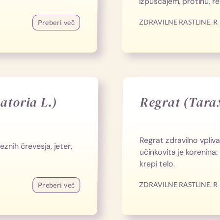
izpuščajem, protinu, re
ZDRAVILNE RASTLINE
,
R
Preberi več
atoria L.)
Regrat (Tarax
Regrat zdravilno vpliva
znih črevesja, jeter,
učinkovita je korenina:
krepi telo.
ZDRAVILNE RASTLINE
,
R
Preberi več