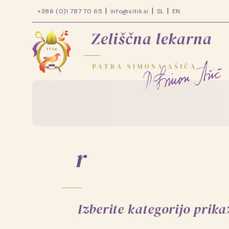
+386 (0)1 787 70 65
info@sitik.si
SL
EN
Zeliščna
lekarna
patra
Skip
Simona
to
content
Ašiča
r
Izberite kategorijo prik