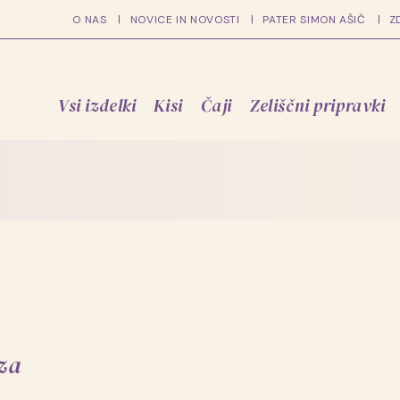
O NAS
NOVICE IN NOVOSTI
PATER SIMON AŠIČ
Z
Vsi izdelki
Kisi
Čaji
Zeliščni pripravki
aza