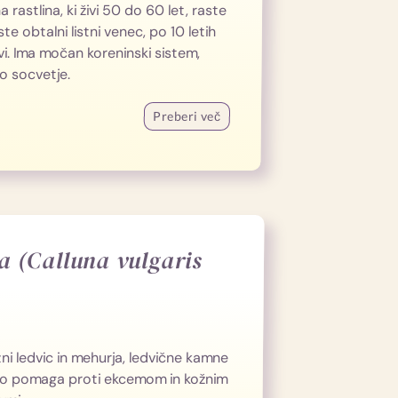
 rastlina, ki živi 50 do 60 let, raste
te obtalni listni venec, po 10 letih
vi. Ima močan koreninski sistem,
no socvetje.
Preberi več
a (Calluna vulgaris
zni ledvic in mehurja, ledvične kamne
 tako pomaga proti ekcemom in kožnim