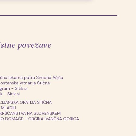
istne povezave
ščna lekarna patra Simona Ašiča
stanska vrtnarija Stična
gram - Sitik.si
 - Sitik.si
CIJANSKA OPATIJA STIČNA
 MLADIH
 KRŠČANSTVA NA SLOVENSKEM
NO DOMAČE - OBČINA IVANČNA GORICA