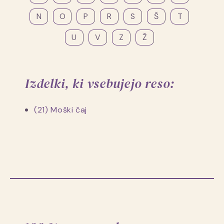
N
O
P
R
S
Š
T
U
V
Z
Ž
Izdelki, ki vsebujejo reso:
(21) Moški čaj