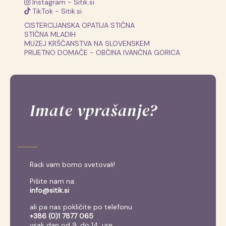
Instagram - Sitik.si
TikTok - Sitik.si
CISTERCIJANSKA OPATIJA STIČNA
STIČNA MLADIH
MUZEJ KRŠČANSTVA NA SLOVENSKEM
PRIJETNO DOMAČE - OBČINA IVANČNA GORICA
Imate vprašanje?
Radi vam bomo svetovali!
Pišite nam na:
info@sitik.si
ali pa nas pokličite po telefonu
+386 (0)1 7877 065
vsak dan od 9. do 14. ure