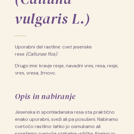
vulgaris L.)
Uporabni del rastline: cvet jesenske
rese
(Callunae flos)
Drugo ime: kravje resje, navadni vres, resa, resje,
vres, vresa, žrnovc.
Opis in nabiranje
Jesenska in spomladanska resa sta praktično
enako uporabni, sveži ali pa posušeni. Nabiramo
cvetočo rastlino: lahko jo osmukamo ali
porežemo cvetoče stebelne vršičke. Kneipp jo