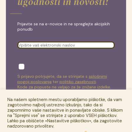
ugodnosti in novosti!
Prijavite se na e-novice in ne spreglejte akcijskih
ponudb
S prijavo potrjujete, da se strinjate s
splošnimi
pogoji poslovanja
ter
politiko zasebnosti
.
Kode za popuste ne veljajo za že znižane izdelke.
Na našem spletnem mestu uporabljamo piškotke, da vam
zagotovimo najbolj ustrezno izkušnjo, tako da si
zapomnimo vaše nastavitve in ponavljate obiske. S klikom
na "Sprejmi vse" se strinjate z uporabo VSEH piškotkov.
Lahko pa obiščete »Nastavitve piškotkov«, da zagotovite
© Sitik d.o.o. |
Splošni pogoji poslovanja
|
Plačilo in dostava
|
nadzorovano privolitev.
Politika zasebnosti
|
Piškotki