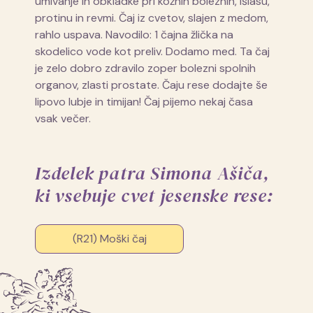
umivanje in obkladke pri kožnih boleznih, išiasu,
protinu in revmi. Čaj iz cvetov, slajen z medom,
rahlo uspava. Navodilo: 1 čajna žlička na
skodelico vode kot preliv. Dodamo med. Ta čaj
je zelo dobro zdravilo zoper bolezni spolnih
organov, zlasti prostate. Čaju rese dodajte še
lipovo lubje in timijan! Čaj pijemo nekaj časa
vsak večer.
Izdelek patra Simona Ašiča,
ki vsebuje cvet jesenske rese:
(R21) Moški čaj