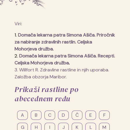
Viri:
1.
Domača lekarna patra Simona Ašiča. Priročnik
za nabiranje zdravilnih rastlin. Celjska
Mohorjeva družba.
2
.
Domača lekarna patra Simona Ašiča. Recepti.
Celjska Mohorjeva družba
.
3. Willfort R. Zdravline rastline in njih uporaba.
Založba obzorja Maribor.
Prikaži rastline po
abecednem redu
A
B
C
D
Č
E
F
G
H
I
J
K
L
M