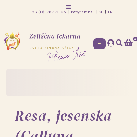
+386 (0)1 787 70 65
info@sitik.si
SL
EN
0
Zeliščna
lekarna
Skip
to
patra
content
Simona
Ašiča
Resa, jesenska
(Calluna