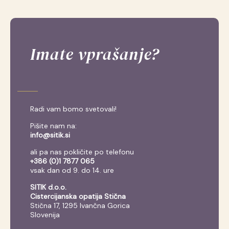
Imate vprašanje?
Radi vam bomo svetovali!
Pišite nam na:
info@sitik.si
ali pa nas pokličite po telefonu
+386 (0)1 7877 065
vsak dan od 9. do 14. ure
SITIK d.o.o.
Cistercijanska opatija Stična
Stična 17, 1295 Ivančna Gorica
Slovenija