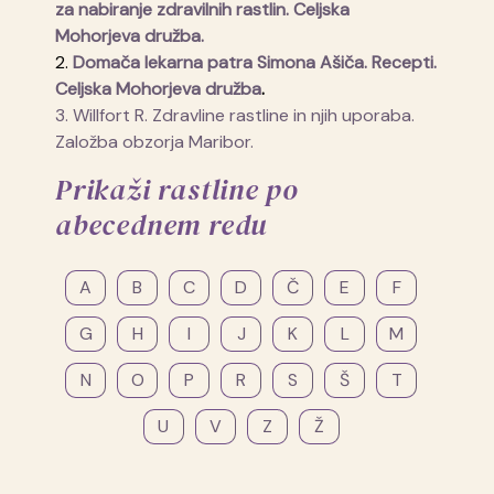
za nabiranje zdravilnih rastlin. Celjska
Mohorjeva družba.
2
.
Domača lekarna patra Simona Ašiča. Recepti.
Celjska Mohorjeva družba
.
3. Willfort R. Zdravline rastline in njih uporaba.
Založba obzorja Maribor.
Prikaži rastline po
abecednem redu
A
B
C
D
Č
E
F
G
H
I
J
K
L
M
N
O
P
R
S
Š
T
U
V
Z
Ž