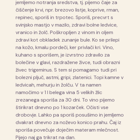
jemljemo notranja sredstva, tj. pijemo čaje za
čiščenje krvi, npr. brezovo listje, koprive, rman,
repinec, sporiš in trpotec. Sporiš, precvrt s
svinjsko mastjo v mazilo, zdravi bolne ledvice,
vranico in žolč. Poškropljen z vinom in oljem
zdravi kot obkladek zunanje bule. Ko se prilepi
na kožo, kmalu pordeči, ker privlači kri. Vino,
kuhano s sporišem, je izvrstno zdravilo za
bolečine v glavi, razdražene živce, tudi obrazni
živec trigeminus. S tem si pomagamo tudi pri
bolezni pljuč, astmi, gripi, zlatenici. Topi kamne v
ledvicah, mehurju in žolču. V ta namen
namočimo v 1 l belega vina 5 velikih žlic
zrezanega sporiša za 30 dni. To vino pijemo
štirikrat dnevno po 1 kozarček. Očisti vse
drobovje. Lahko pa sporiš posušimo in jemljemo
dvakrat dnevno za noževo konico prahu. Čaj iz
sporiša povečuje doječim materam mlečnost.
Pijejo naj ga trikrat na dan.