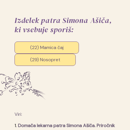
Izdelek patra Simona Ašiča,
ki vsebuje sporiš:
(22) Mamica čaj
(29) Nosopret
Viri:
1.
Domača lekarna patra Simona Ašiča. Priročnik