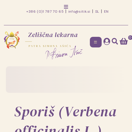
+386 (0)1 787 70 65
info@sitik.si
SL
EN
0
Zeliščna
lekarna
Skip
to
patra
content
Simona
Ašiča
Sporiš (Verbena
officinalis L.)