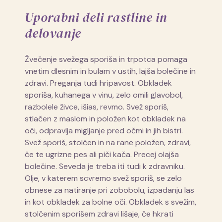
Uporabni deli rastline in
delovanje
Žvečenje svežega sporiša in trpotca pomaga
vnetim dlesnim in bulam v ustih, lajša bolečine in
zdravi. Preganja tudi hripavost. Obkladek
sporiša, kuhanega v vinu, zelo omili glavobol,
razbolele živce, išias, revmo. Svež sporiš,
stlačen z maslom in položen kot obkladek na
oči, odpravlja migljanje pred očmi in jih bistri.
Svež sporiš, stolčen in na rane položen, zdravi,
če te ugrizne pes ali piči kača. Precej olajša
bolečine. Seveda je treba iti tudi k zdravniku.
Olje, v katerem scvremo svež sporiš, se zelo
obnese za natiranje pri zobobolu, izpadanju las
in kot obkladek za bolne oči. Obkladek s svežim,
stolčenim sporišem zdravi lišaje, če hkrati