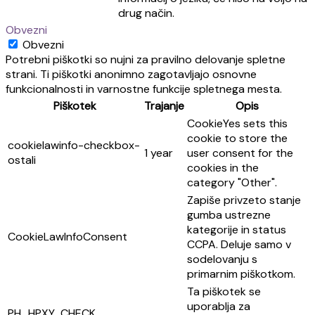
drug način.
Obvezni
Obvezni
Potrebni piškotki so nujni za pravilno delovanje spletne
strani. Ti piškotki anonimno zagotavljajo osnovne
funkcionalnosti in varnostne funkcije spletnega mesta.
Piškotek
Trajanje
Opis
CookieYes sets this
cookie to store the
cookielawinfo-checkbox-
1 year
user consent for the
ostali
cookies in the
category "Other".
Zapiše privzeto stanje
gumba ustrezne
kategorije in status
CookieLawInfoConsent
CCPA. Deluje samo v
sodelovanju s
primarnim piškotkom.
Ta piškotek se
uporablja za
PH_HPXY_CHECK