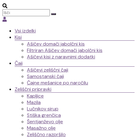
Ašiča
Meni
Vsi izdelki
Kisi
Ašičev domači jabolčni kis
Filtriran Ašičev domači jabolčni kis
Ašičevi kisi z naravnimi dodatki
Čaji
Ašičevi zeliščni čaji
Samostanski čaji
Čajne mešanice po naročilu
Zeliščni pripravki
Kapljice
Mazila
Lučnikov sirup
Stiška grenčica
Šentjanževo olje
Masažno olje
Zeliščno razpršilo