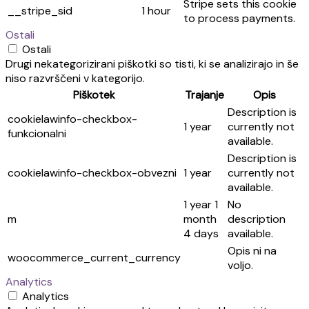
Stripe sets this cookie
__stripe_sid
1 hour
to process payments.
Ostali
Ostali
Drugi nekategorizirani piškotki so tisti, ki se analizirajo in še
niso razvrščeni v kategorijo.
Piškotek
Trajanje
Opis
Description is
cookielawinfo-checkbox-
1 year
currently not
funkcionalni
available.
Description is
cookielawinfo-checkbox-obvezni
1 year
currently not
available.
1 year 1
No
m
month
description
4 days
available.
Opis ni na
woocommerce_current_currency
voljo.
Analytics
Analytics