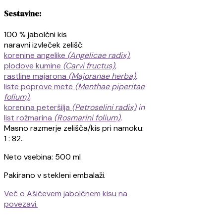
Sestavine:
100 % jabolčni kis
naravni izvleček zelišč:
korenine angelike
(Angelicae radix)
,
plodove kumine
(Carvi fructus)
,
rastline majarona
(Majoranae herba)
,
liste poprove mete
(Menthae piperitae
folium)
,
korenina peteršilja
(Petroselini radix)
in
list rožmarina
(Rosmarini folium)
.
Masno razmerje zelišča/kis pri namoku:
1 : 82.
Neto vsebina: 500 ml
Pakirano v stekleni embalaži.
Več o Ašičevem jabolčnem kisu na
povezavi.