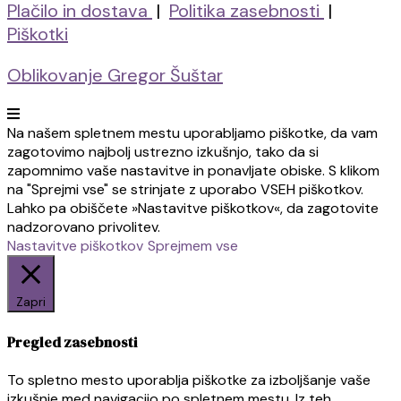
Plačilo in dostava
|
Politika zasebnosti
|
Piškotki
Oblikovanje Gregor Šuštar
Na našem spletnem mestu uporabljamo piškotke, da vam
zagotovimo najbolj ustrezno izkušnjo, tako da si
zapomnimo vaše nastavitve in ponavljate obiske. S klikom
na "Sprejmi vse" se strinjate z uporabo VSEH piškotkov.
Lahko pa obiščete »Nastavitve piškotkov«, da zagotovite
nadzorovano privolitev.
Nastavitve piškotkov
Sprejmem vse
Zapri
Pregled zasebnosti
To spletno mesto uporablja piškotke za izboljšanje vaše
izkušnje med navigacijo po spletnem mestu. Iz teh