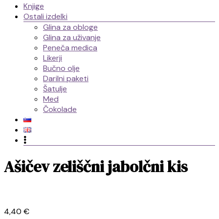
Knjige
Ostali izdelki
Glina za obloge
Glina za uživanje
Peneča medica
Likerji
Bučno olje
Darilni paketi
Šatulje
Med
Čokolade
Skip
Ašičev zeliščni jabolčni kis
to
content
4,40
€