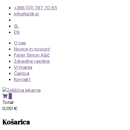
+386 (0)1 787 70 65
info@sitik.si
SL
EN
O nas
Novice in novosti
Pater Simon Ašič
Zdravilne rastline
Vrtnarija
Čajnica
Kontakt
0
Zeliščna
Total
0,00 €
lekarna
Košarica
patra
Simona