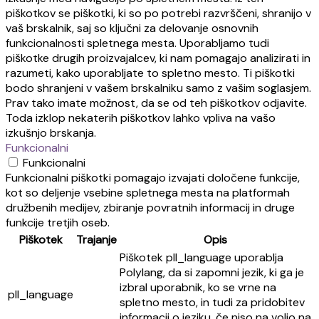
piškotkov se piškotki, ki so po potrebi razvrščeni, shranijo v
vaš brskalnik, saj so ključni za delovanje osnovnih
funkcionalnosti spletnega mesta. Uporabljamo tudi
piškotke drugih proizvajalcev, ki nam pomagajo analizirati in
razumeti, kako uporabljate to spletno mesto. Ti piškotki
bodo shranjeni v vašem brskalniku samo z vašim soglasjem.
Prav tako imate možnost, da se od teh piškotkov odjavite.
Toda izklop nekaterih piškotkov lahko vpliva na vašo
izkušnjo brskanja.
Funkcionalni
Funkcionalni
Funkcionalni piškotki pomagajo izvajati določene funkcije,
kot so deljenje vsebine spletnega mesta na platformah
družbenih medijev, zbiranje povratnih informacij in druge
funkcije tretjih oseb.
Piškotek
Trajanje
Opis
Piškotek pll_language uporablja
Polylang, da si zapomni jezik, ki ga je
izbral uporabnik, ko se vrne na
pll_language
spletno mesto, in tudi za pridobitev
informacij o jeziku, če niso na voljo na