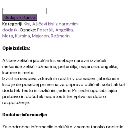
Ašičev
zeliščni
Dodaj v košarico
jabolčni
Kategoriji:
Kisi
,
Ašičevi kisi z naravnimi
kis
dodatki
Oznake:
Peteršilj
,
Angelika
,
količina
Meta
,
Kumina
,
Majaron
,
Rožmarin
Opis izdelka:
Ašičev zeliščni jabolčni kis vsebuje naravni izvleček
mešanice zelišč rožmarina, peteršilja, majarona, angelike,
kumine in mete.
Izvrstna sestava zdravilnih rastlin v domačem jabolčnem
kisu je še posebej primerna za pripravo odličnih solat ali kot
dodatek testu in različnim jedem. Pri redni uporabi lajša
prebavo in občutek napetosti ter vpliva na dobro
razpoloženje.
Dodatne informacije:
Za podrobne informacije pokličite v samostansko podjetje