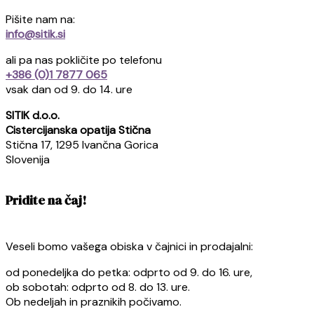
Pišite nam na:
info@sitik.si
ali pa nas pokličite po telefonu
+386 (0)1 7877 065
vsak dan od 9. do 14. ure
SITIK d.o.o.
Cistercijanska opatija Stična
Stična 17, 1295 Ivančna Gorica
Slovenija
Pridite na čaj!
Veseli bomo vašega obiska v čajnici in prodajalni:
od ponedeljka do petka: odprto od 9. do 16. ure,
ob sobotah: odprto od 8. do 13. ure.
Ob nedeljah in praznikih počivamo.